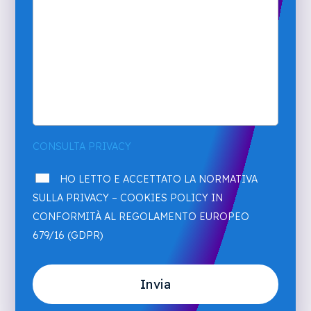
CONSULTA PRIVACY
HO LETTO E ACCETTATO LA NORMATIVA
SULLA PRIVACY – COOKIES POLICY IN
CONFORMITÀ AL REGOLAMENTO EUROPEO
679/16 (GDPR)