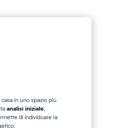
 casa in uno spazio più
nta
analisi iniziale
,
rmette di individuare la
getico.