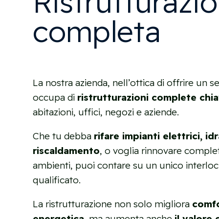
Ristrutturazi
completa
La nostra azienda, nell’ottica di offrire un se
occupa di
ristrutturazioni complete chi
abitazioni, uffici, negozi e aziende.
Che tu debba
rifare impianti elettrici, idr
riscaldamento
, o voglia rinnovare comple
ambienti, puoi contare su un unico interlo
qualificato.
La ristrutturazione non solo migliora
comfo
energetica
, ma aumenta anche
il valore 