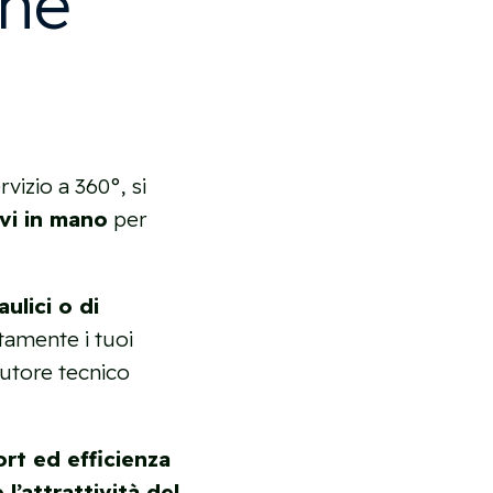
one
rvizio a 360°, si
avi in mano
per
aulici o di
tamente i tuoi
cutore tecnico
rt ed efficienza
e l’attrattività del