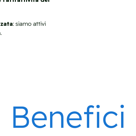
zzata
: siamo attivi
a
.
Benefici