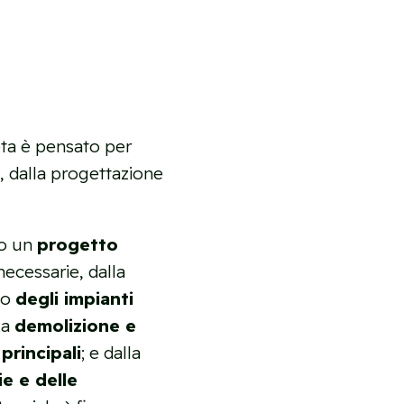
eta è pensato per
o
, dalla progettazione
mo un
progetto
ecessarie, dalla
nto
degli impianti
la
demolizione e
principali
; e dalla
ie e delle