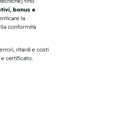
tecniche) fino
tivi, bonus e
nticare la
della conformità
rori, ritardi e costi
e certificato.