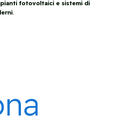
ianti fotovoltaici e sistemi di
derni
.
ona