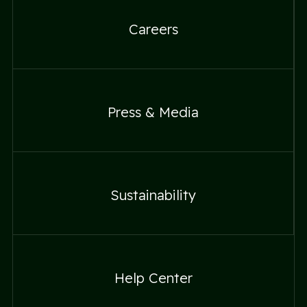
Careers
Careers
Press & Media
Press & Media
Sustainability
Sustainability
Help Center
Help Center